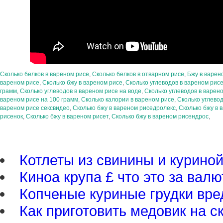
Сколько белков в вареном рисе
,
Сколько белков в отварном рисе
,
Бжу в варен
вареном рисе
,
Сколько бжу в вареном рисе
,
Сколько углеводов в вареном рис
грамм
,
Сколько углеводов в вареном рисе на воде
,
Сколько углеводов в варен
вареном рисе на 100 грамм
,
Сколько калории в вареном рисе
,
Сколько углево
вареном рисе сексвидео
,
Сколько бжу в вареном риседролекс
,
Сколько бжу в 
рисенок
,
Сколько бжу в вареном рисет
,
Сколько бжу в вареном рисендрос
,
Котлеты из свинины и куриной
Киноа крупа £ что это за валю
Копченые куриные грудки вре
Как приготовить медовик на с