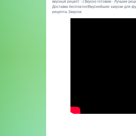
вкусный рецепт :-) Вкусно готовим - Лучшие р
Доставка бесплатно!Вкуснейшие закуски для ф
рецепты Закусок.