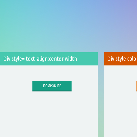
Div style= text-align:center width
Div style col
ПОДРОБНЕЕ