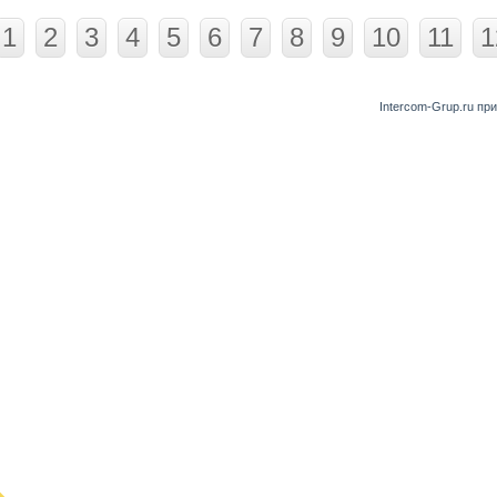
1
2
3
4
5
6
7
8
9
10
11
1
Intercom-Grup.ru пр