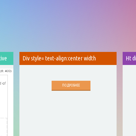
tive
Div style= text-align:center width
Ht d
ПОДРОБНЕЕ