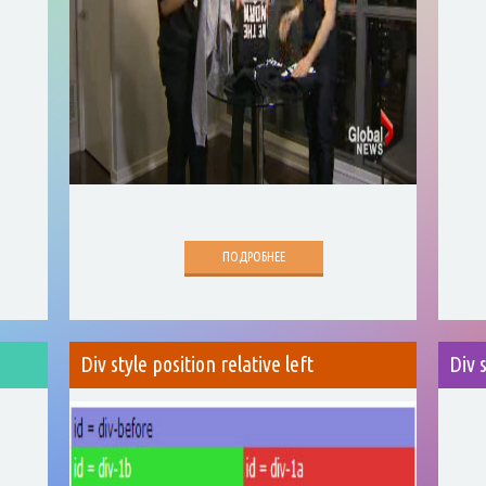
ПОДРОБНЕЕ
s
Div style position relative left
Div 