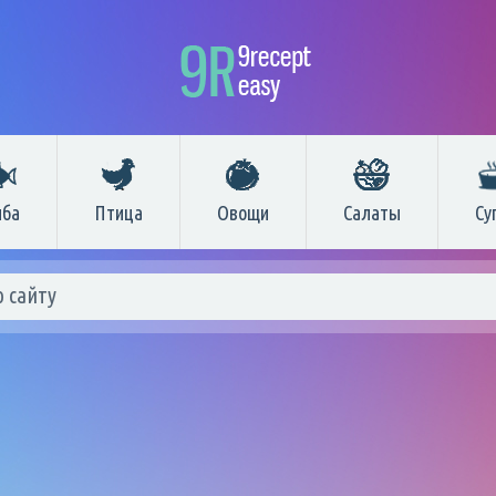
ба
Птица
Овощи
Салаты
Су