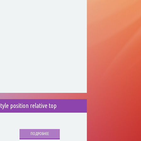
style position relative top
ПОДРОБНЕЕ