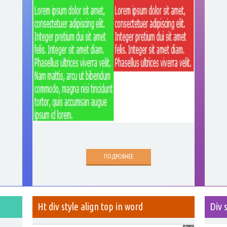
ПОДРОБНЕЕ
Ht div style align top in word
Div 