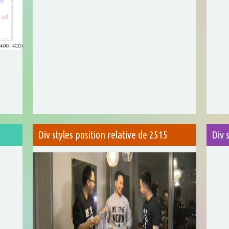
Div styles position relative de 2515
Div 