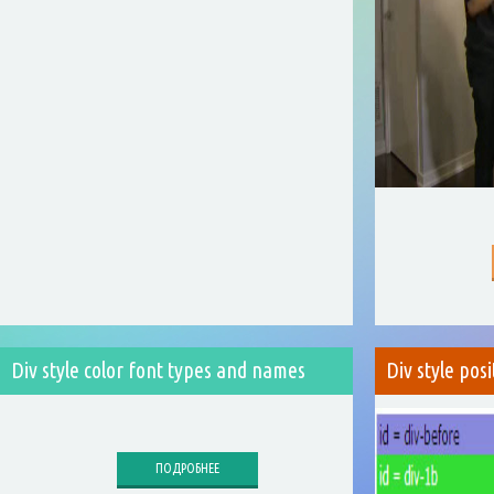
Div style color font types and names
Div style posi
ПОДРОБНЕЕ