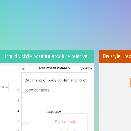
Html div style position absolute relative
Div style= te