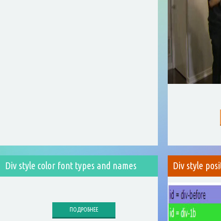
Div style color font types and names
Div style posi
ПОДРОБНЕЕ