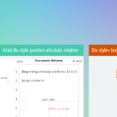
Html div style position absolute relative
Div style= te