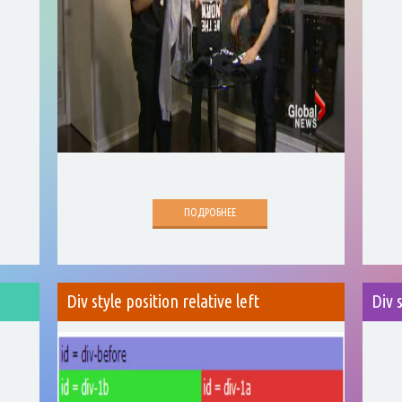
ПОДРОБНЕЕ
s
Div style position relative left
Div 