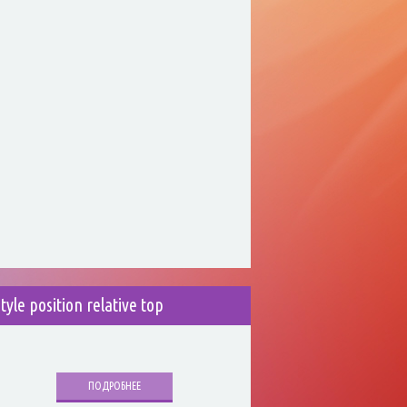
style position relative top
ПОДРОБНЕЕ