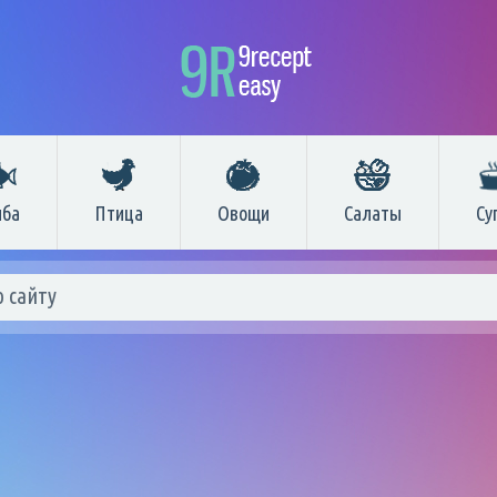
ба
Птица
Овощи
Салаты
Су