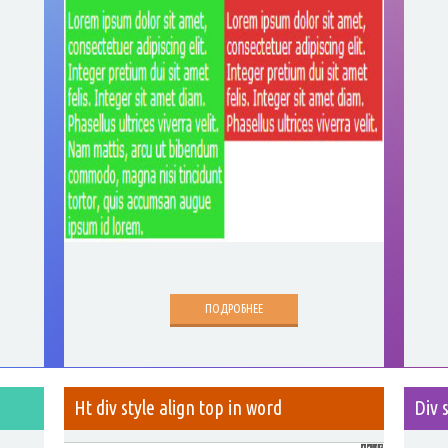
ПОДРОБНЕЕ
Ht div style align top in word
Div 