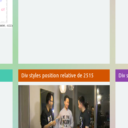
Div styles position relative de 2515
Div 