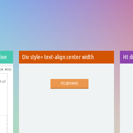
tive
Div style= text-align:center width
Ht d
ПОДРОБНЕЕ