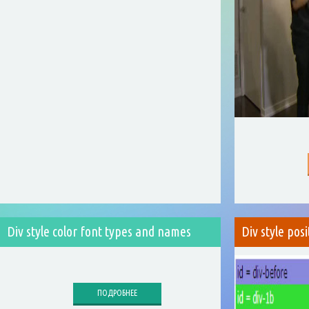
Div style color font types and names
Div style posi
ПОДРОБНЕЕ