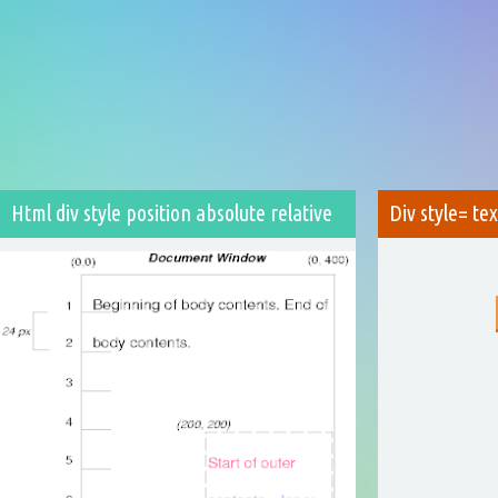
Html div style position absolute relative
Div style= te