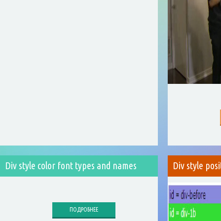
Div style color font types and names
Div style posi
ПОДРОБНЕЕ