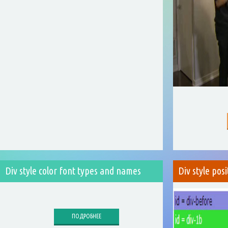
Div style color font types and names
Div style posi
ПОДРОБНЕЕ