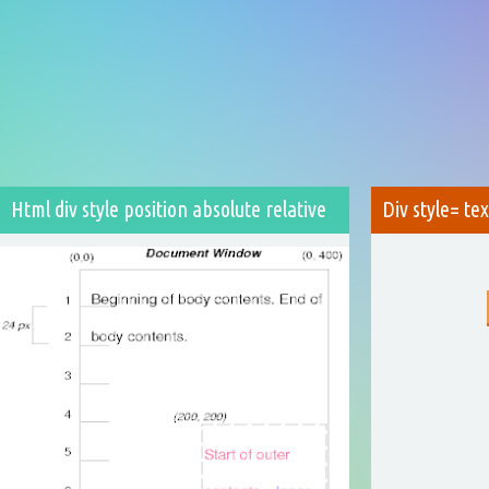
Html div style position absolute relative
Div style= te