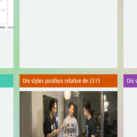
Div styles position relative de 2515
Div 