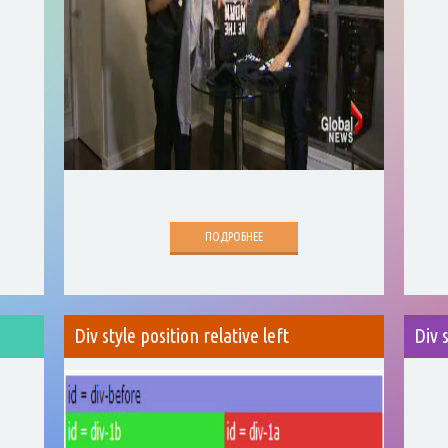
ПОДРОБНЕЕ
s
Div style position relative left
Div 