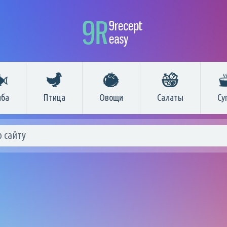
ба
Птица
Овощи
Салаты
Су