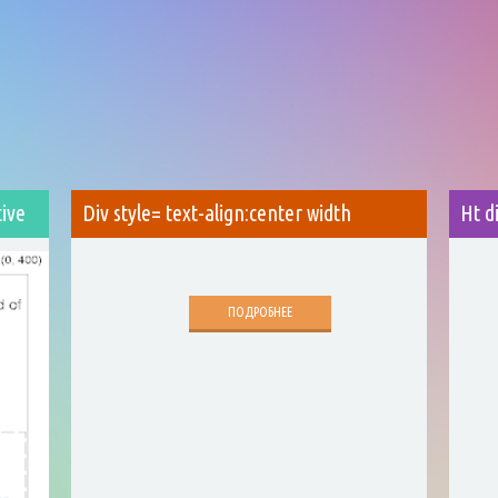
tive
Div style= text-align:center width
Ht d
ПОДРОБНЕЕ