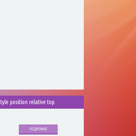
style position relative top
ПОДРОБНЕЕ