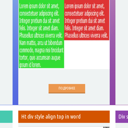
ПОДРОБНЕЕ
Ht div style align top in word
Div 