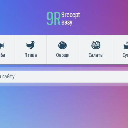
ба
Птица
Овощи
Салаты
Су