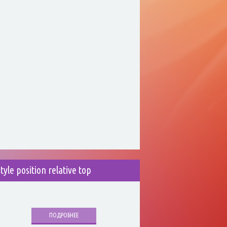
style position relative top
ПОДРОБНЕЕ