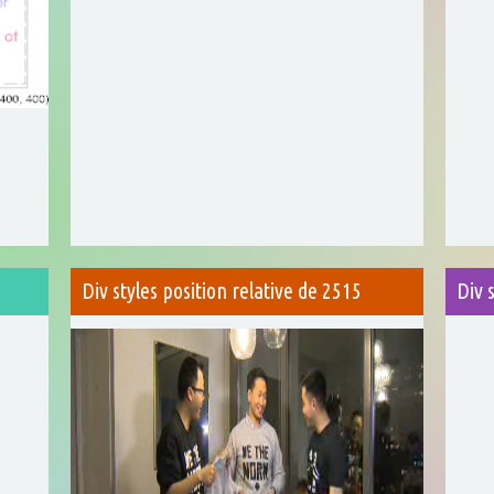
Div styles position relative de 2515
Div 