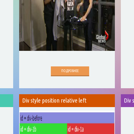
ПОДРОБНЕЕ
s
Div style position relative left
Div 