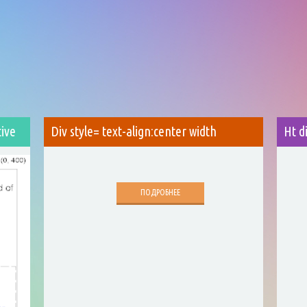
tive
Div style= text-align:center width
Ht d
ПОДРОБНЕЕ