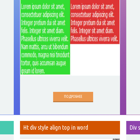
ПОДРОБНЕЕ
Ht div style align top in word
Div 