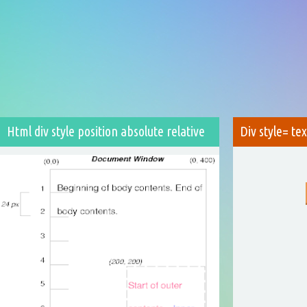
Html div style position absolute relative
Div style= te