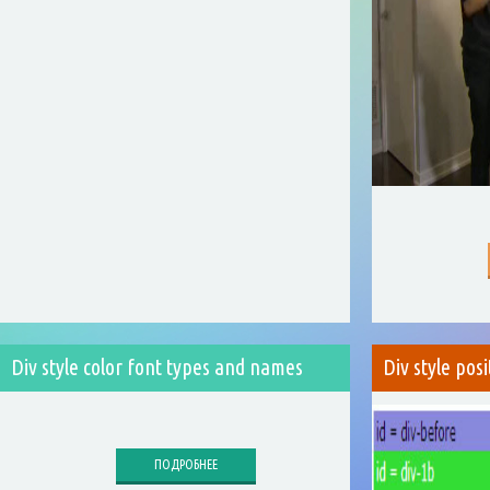
Div style color font types and names
Div style posi
ПОДРОБНЕЕ