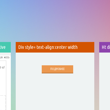
tive
Div style= text-align:center width
Ht d
ПОДРОБНЕЕ