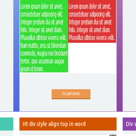
ПОДРОБНЕЕ
Ht div style align top in word
Div 