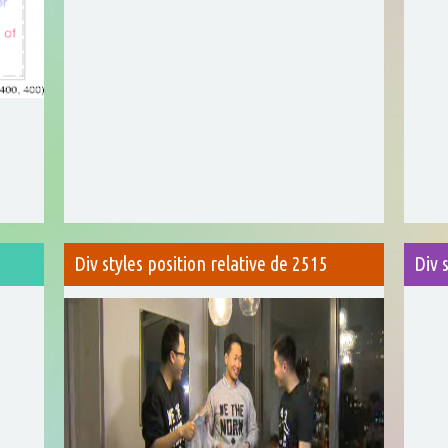
Div styles position relative de 2515
Div 