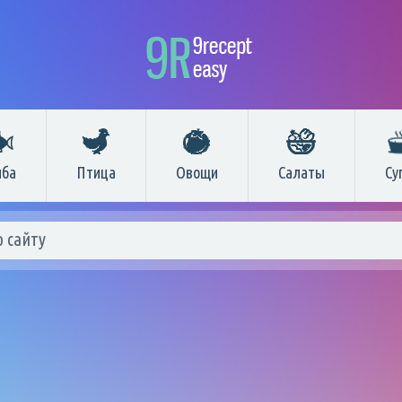
ба
Птица
Овощи
Салаты
Су