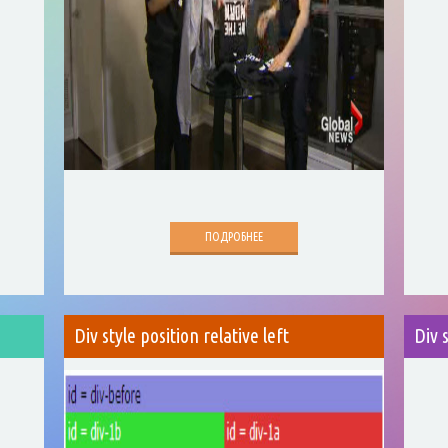
ПОДРОБНЕЕ
s
Div style position relative left
Div 