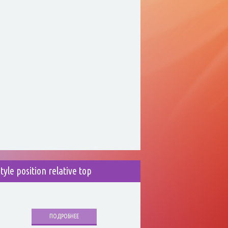
style position relative top
ПОДРОБНЕЕ