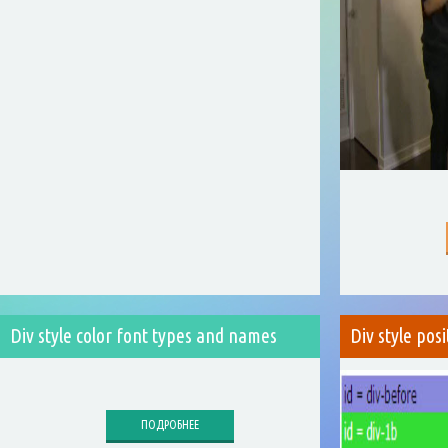
Div style color font types and names
Div style posi
ПОДРОБНЕЕ