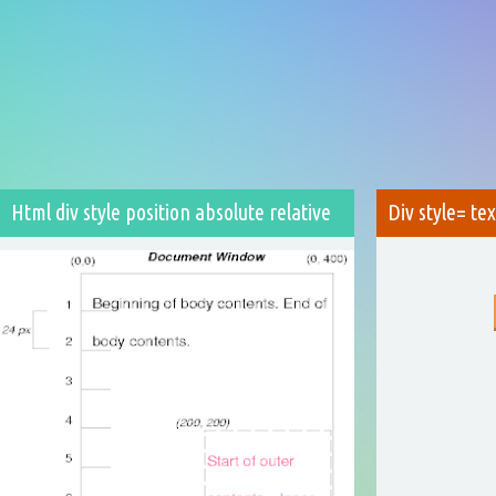
Html div style position absolute relative
Div style= te