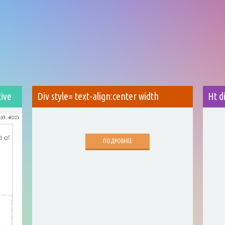
tive
Div style= text-align:center width
Ht d
ПОДРОБНЕЕ