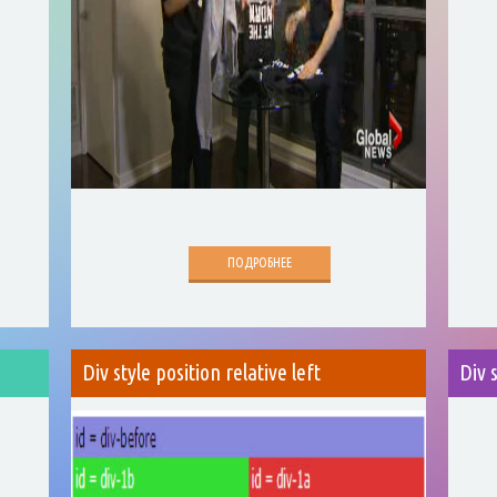
ПОДРОБНЕЕ
s
Div style position relative left
Div 