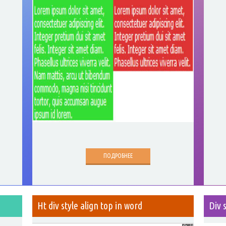
ПОДРОБНЕЕ
Ht div style align top in word
Div 