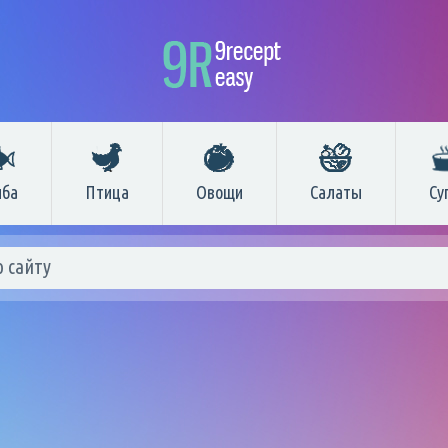
ба
Птица
Овощи
Салаты
Су