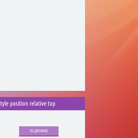
style position relative top
ПОДРОБНЕЕ