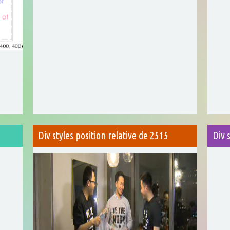
Div styles position relative de 2515
Div 